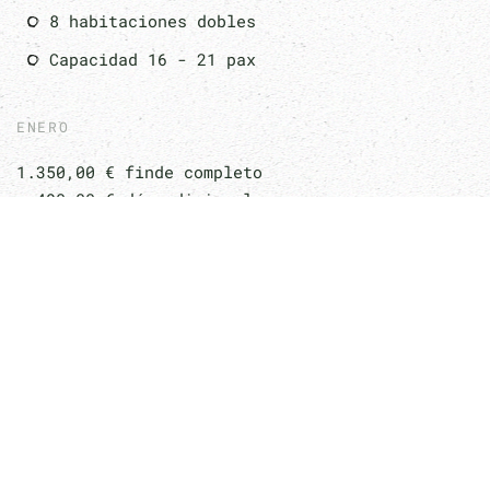
8 habitaciones dobles
Capacidad 16 - 21 pax
ENERO
1.350,00 € finde completo
490,00 € día adicional
RESTO AÑO
1.410,00 € finde completo
1.920,00 € puente 3 días
2.180,00 € puente 4 días
2.400,00 € puente 5 días
2.900,00 € semana completa
Fechas especiales preguntar